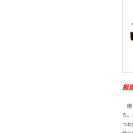
担
困っ
た。
つお