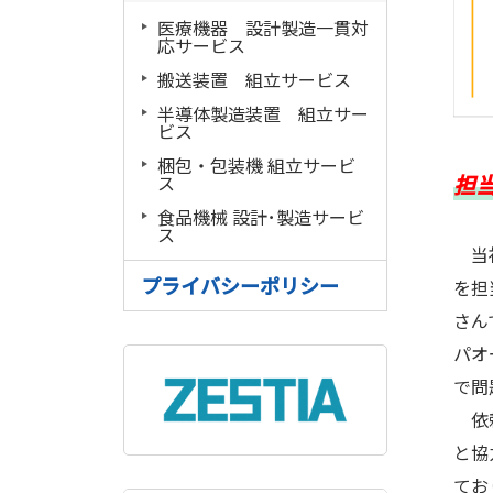
医療機器 設計製造一貫対
応サービス
搬送装置 組立サービス
半導体製造装置 組立サー
ビス
梱包・包装機 組立サービ
担
ス
食品機械 設計･製造サービ
ス
当社
プライバシーポリシー
を担
さん
パオ
で問
依頼
と協
てお