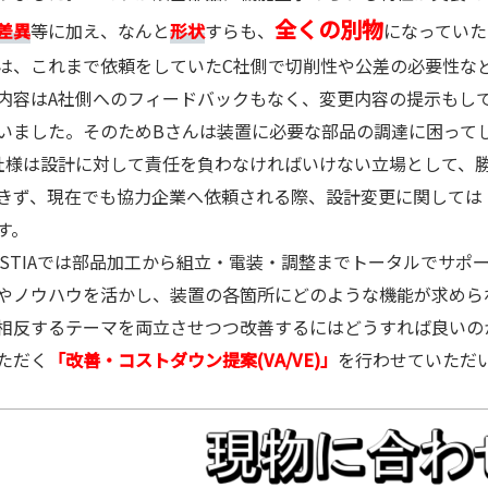
全くの別物
差異
等に加え、なんと
形状
すらも、
になっていた
は、これまで依頼をしていたC社側で切削性や公差の必要性な
内容はA社側へのフィードバックもなく、変更内容の提示もし
いました。そのためBさんは装置に必要な部品の調達に困って
様は設計に対して責任を負わなければいけない立場として、
きず、現在でも協力企業へ依頼される際、設計変更に関しては
す。
STIAでは部品加工から組立・電装・調整までトータルでサポ
やノウハウを活かし、装置の各箇所にどのような機能が求めら
相反するテーマを両立させつつ改善するにはどうすれば良いの
ただく
「改善・コストダウン提案(VA/VE)」
を行わせていただ