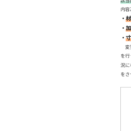
該当
内容
・
材
・
加
・
寸
変更
を行
況に
をさ