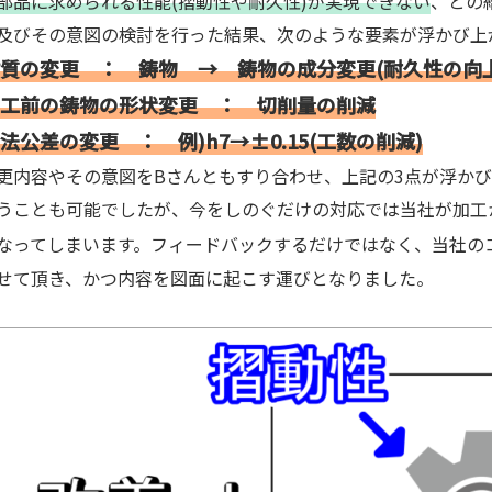
部品に求められる性能(摺動性や耐久性)が実現できない
、との
及びその意図の検討を行った結果、次のような要素が浮かび上
質の変更 ： 鋳物 → 鋳物の成分変更(耐久性の向上
工前の鋳物の形状変更 ： 切削量の削減
法公差の変更 ： 例)h7→±0.15(工数の削減)
内容やその意図をBさんともすり合わせ、上記の3点が浮かび
うことも可能でしたが、今をしのぐだけの対応では当社が加工
なってしまいます。フィードバックするだけではなく、当社の
せて頂き、かつ内容を図面に起こす運びとなりました。