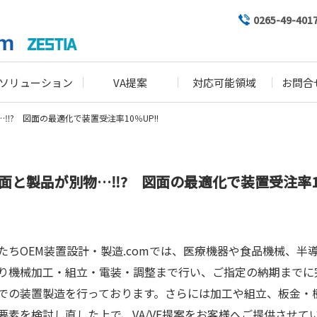
0265-49-401
ソリューション
VA提案
対応可能領域
お問合
‼? 図面の最適化で装置受注率10％UP!!
面と製品が別物…‼? 図面の最適化で装置受注率10
ちOEM装置設計・製造.comでは、医療機器や食品機械、半
り機械加工・組立・電装・調整まで行い、ご指定の納期までに
での装置製造を行っております。さらには加工や組立、板金・
要素を検討し直した上で、VA/VE提案をお客様へご提供させて