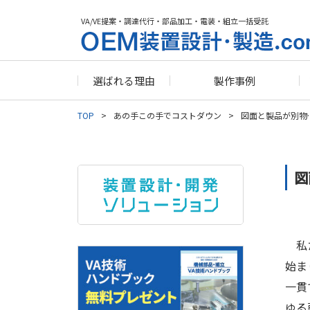
VA/VE提案・調達代行・部品加工・電装・組立一括受託
選ばれる理由
製作事例
TOP
あの手この手でコストダウン
図面と製品が別物…
図
私た
始ま
一貫
ゆる