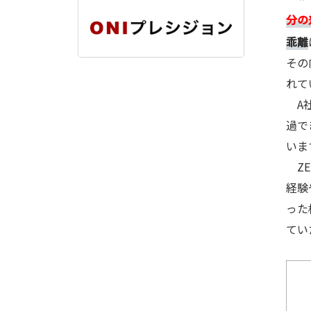
分の
乖離
その
れて
A社
過で
いま
ZE
経験
った
てい