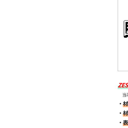
Z
当社
・
材
・
材
・
表