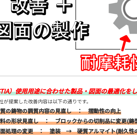
ESTIA）使用用途に合わせた製品・図面の最適化を
が提案した改善内容は以下の通りです。
質の鋳物の調質内容の見直し ： 摺動性の向上
料の形状見直し ： ブロックからの切削品に変更(鋳
面処理の変更 ： 塗装 → 硬質アルマイト(耐久性