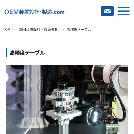
TOP
OEM装置設計・製造事例
高精度テーブル
選ばれる理由
製作事例
高精度テーブル
OEM装置設計・製造事例
加工品事例
ソリューション
VA提案
対応可能領域
お問合せの流れ