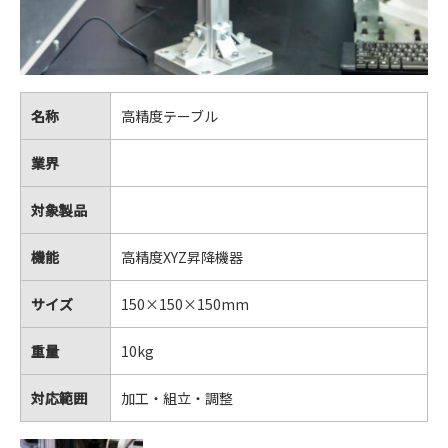
Q & A
運営会社
名称
高精度テーブル
業界
対象製品
機能
高精度XYZ昇降機器
サイズ
150×150×150mm
重量
10kg
対応範囲
加工・組立・調整